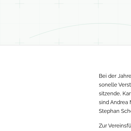
Bei der Jahr
son­elle Ver­
sitzende, Kar
sind Andrea N
Stephan Schev
Zur Vere­ins­