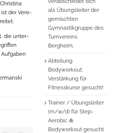
verabschiedet sich
Christi­na
als Übungsleiter der
 ist der Vere­
gemischten
eitet.
Gymnastikgruppe des
, die unter­
Turnvereins
if­f­en
Bergheim.
n Auf­gaben
Abteilung
Bodyworkout:
r­man­s­ki
Verstärkung für
Fitnesskurse gesucht!
Trainer / Übungsleiter
(m/w/d) für Step-
&
Aerobic
Bodyworkout gesucht