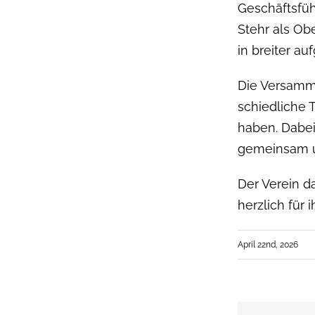
Geschäfts­führ
Stehr als Ober
in bre­it­er 
Die Ver­samm­
schiedliche T
haben. Dabei
gemein­sam u
Der Vere­in d
her­zlich für 
April 22nd, 2026