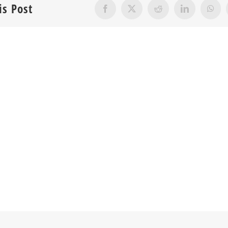
is Post
Facebook
X
Reddit
LinkedIn
What