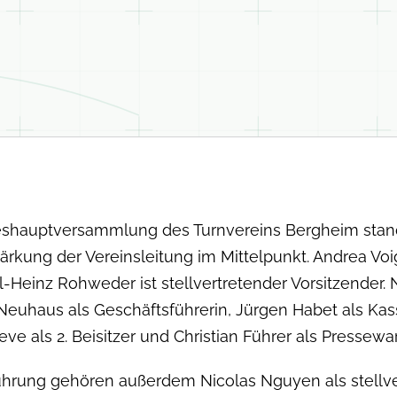
e­shauptver­samm­lung des Turn­vere­ins Bergheim stan
stärkung der Vere­insleitung im Mit­telpunkt. Andrea Voi
l-Heinz Rohwed­er ist stel­lvertre­tender Vor­sitzen­der
euhaus als Geschäfts­führerin, Jür­gen Habet als Kas
e als 2. Beisitzer und Chris­t­ian Führer als Pressewar
führung gehören außer­dem Nico­las Nguyen als stel­lve