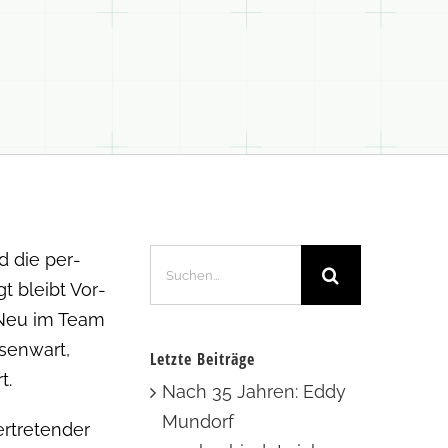
Suche
d die per­
nach:
gt bleibt Vor­
. Neu im Team
sen­wart,
Letzte Beiträge
t.
Nach 35 Jahren: Eddy
Mundorf
rtre­tender