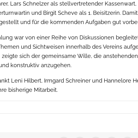
er, Lars Schnelz­er als stel­lvertre­tender Kassen­wart, 
­turn­wartin und Bir­git Scheve als 1. Beisitzerin. Damit
aufgestellt und für die kom­menden Auf­gaben gut vorber
lung war von ein­er Rei­he von Diskus­sio­nen begleit­et
he­men und Sichtweisen inner­halb des Vere­ins aufge­gr
 zeigte sich der gemein­same Wille, die anste­hen­de
nd kon­struk­tiv anzugehen.
ankt Leni Hilbert, Irm­gard Schrein­er und Han­nelore He
ihre bish­erige Mitarbeit.